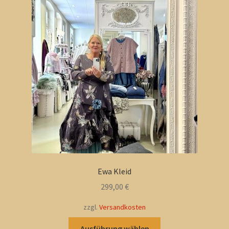
Die
Optionen
können
auf
der
Produktseite
gewählt
werden
Ewa Kleid
299,00
€
zzgl.
Versandkosten
Dieses
Ausführung wählen