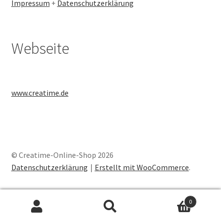
Impressum
+
Datenschutzerklärung
Webseite
www.creatime.de
© Creatime-Online-Shop 2026
Datenschutzerklärung
Erstellt mit WooCommerce
.
0
Suchen
Suchen