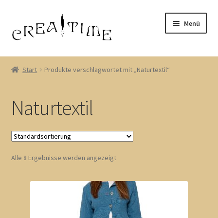
Zur
Zum
Menü
Navigation
Inhalt
springen
springen
Start
Start
Produkte verschlagwortet mit „Naturtextil“
AGB
Naturtextil
Datenschutzerklärung
Echtheit von Bewertungen
Alle 8 Ergebnisse werden angezeigt
Impressum
Kasse
Mein Konto