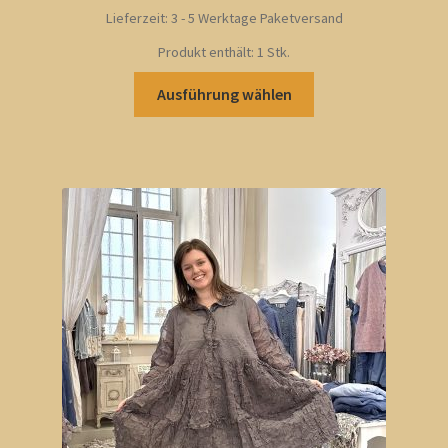
Lieferzeit:
3 - 5 Werktage Paketversand
Produkt enthält: 1
Stk.
Dieses
Ausführung wählen
Produkt
weist
mehrere
Varianten
auf.
Die
Optionen
können
auf
der
Produktseite
gewählt
werden